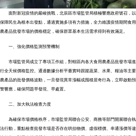
面對新冠疫情的嚴峻挑戰，北辰區市場監管局積極響應政府號召，以
保障民生為根本出發點，通過實施多項有力措施，全力維護疫情期間食用
農產品批發市場的價格穩定，確保群眾基本生活需求得到有效滿足。
一、強化價格監測預警機制
市場監管局成立了專項工作組，對轄區內各大食用農產品批發市場進
行全天候價格監控。通過數據分析平臺實時跟蹤蔬菜、水果、糧油等主要
農產品的批發價格波動，一旦發現異常漲幅或囤積居奇行為，立即啟動預
警響應，確保問題早發現、早處置。
二、加大執法檢查力度
為確保市場價格秩序，市場監管局聯合公安、商務等部門開展聯合執
法行動，重點檢查批發市場是否存在哄抬物價、虛假標價、串通漲價等違