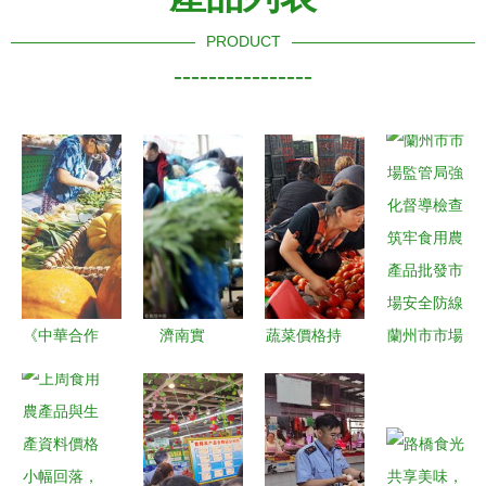
PRODUCT
----------------
《中華合作
濟南實
蔬菜價格持
蘭州市市場
時報》視野
行“雙證
續走低 商
監管局強化
下的食用農
制”管理，
務部監測顯
督導檢查
產品批發
守護韭菜安
示食用農產
筑牢食用農
連接田間與
全從源頭抓
品批發價連
產品批發市