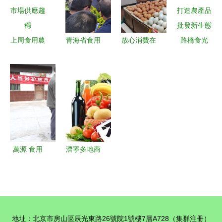
餐桌的關鍵
起
降三周
場安全防線
橋梁
上周食用農
青海省食用
放心消費在
路橋食光
產品與生產
農產品合格
杭州 我市
共享美味，
資料價格小
證制度全面
扎實推進疫
打造農產品
幅回落，市
推行，累計
情防控高風
批發新生態
場供應趨穩
開具合格證
險冷鏈食品
超65萬張保
及食用農產
障批發市場
品批發大檢
食品安全
查
萬源 食用
濟寧多地商
農產品憑證
超、幼兒園
上市，打造
及酒店食用
質量安全新
農產品抽檢
名片
不合格，涉
地址：北京市房山區辰光東路26號院1號樓7層A728（集群注冊）