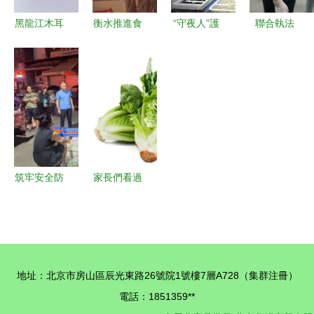
路
質量安全監
黑龍江木耳
衡水推進食
“守夜人”護
聯合執法
督管理辦
品牌大全
用農產品批
民生 武清
遼寧省大連
法》落實推
優質食用農
發市場規范
區市場監管
市兩部門嚴
進會
產品批發指
化建設，守
局開展五一
守流通環節
南
護市民“菜
節前農貿市
進口冷鏈食
籃子”安全
場集中夜查
品安全
行動
筑牢安全防
家長們看過
線 巴州區
來 這四種
市場監管局
食物給孩子
開展食用農
吃，好消化
產品市場準
更長個
地址：北京市房山區辰光東路26號院1號樓7層A728（集群注冊）
入專項檢查
電話：1851359**
行動