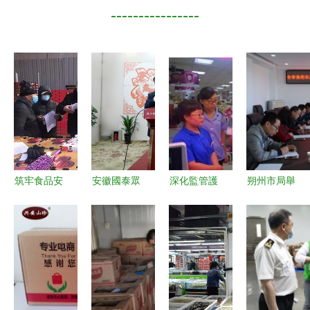
----------------
筑牢食品安
安徽國泰眾
深化監管護
朔州市局舉
全防線 馬
信以科技之
航“菜籃子”
辦食用農產
尚市場監管
力守穩食用
北京食用農
品批發市
所開展進口
農產品批發
產品批發市
場“興農強
食用農產品
環節，多議
場監管升級
基”行動暨
專項檢查
題視角下的
舉措觀察
《食用農產
安全護航之
品市場銷售