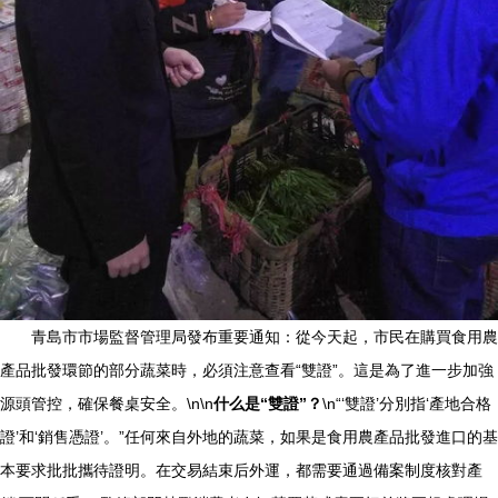
青島市市場監督管理局發布重要通知：從今天起，市民在購買食用農
產品批發環節的部分蔬菜時，必須注意查看“雙證”。這是為了進一步加強
源頭管控，確保餐桌安全。\n\n
什么是“雙證”？
\n“‘雙證’分別指‘產地合格
證’和‘銷售憑證’。”任何來自外地的蔬菜，如果是食用農產品批發進口的基
本要求批批攜待證明。在交易結束后外運，都需要通過備案制度核對產